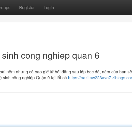
roups
Register
Login
e sinh cong nghiep quan 6
goài nệm nhưng có bao giờ tử hỏi đằng sau lớp bọc đó, nệm của bạn sẽ
 sinh công nghiệp Quận 9 tại tất cả
https://nazimw223avo7.ziblogs.com