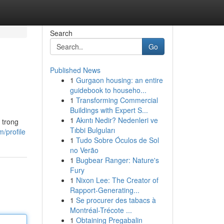
Search
Go
Published News
1
Gurgaon housing: an entire
guidebook to househo...
1
Transforming Commercial
Buildings with Expert S...
1
Akıntı Nedir? Nedenleri ve
 trong
Tıbbi Bulguları
/profile
1
Tudo Sobre Óculos de Sol
no Verão
1
Bugbear Ranger: Nature's
Fury
1
Nixon Lee: The Creator of
Rapport-Generating...
1
Se procurer des tabacs à
Montréal-Trécote ...
1
Obtaining Pregabalin