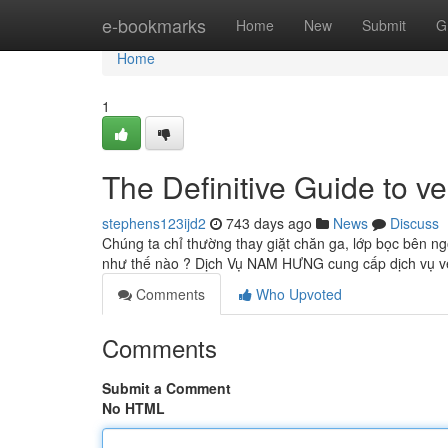
Home
e-bookmarks
Home
New
Submit
G
Home
1
The Definitive Guide to v
stephens123ijd2
743 days ago
News
Discuss
Chúng ta chỉ thường thay giặt chăn ga, lớp bọc bên n
như thế nào ? Dịch Vụ NAM HƯNG cung cấp dịch vụ vệ
Comments
Who Upvoted
Comments
Submit a Comment
No HTML