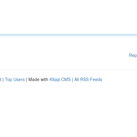
Rep
d
|
Top Users
| Made with
Kliqqi CMS
|
All RSS Feeds