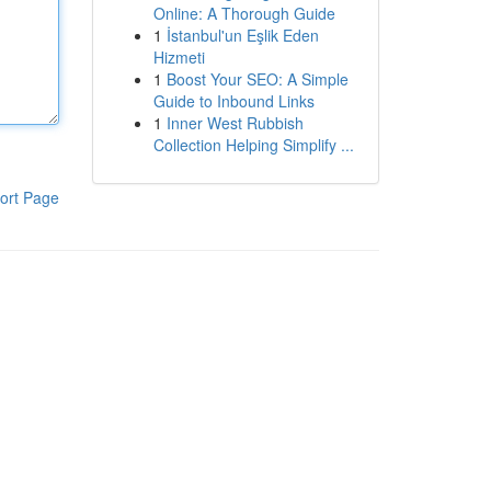
Online: A Thorough Guide
1
İstanbul'un Eşlik Eden
Hizmeti
1
Boost Your SEO: A Simple
Guide to Inbound Links
1
Inner West Rubbish
Collection Helping Simplify ...
ort Page