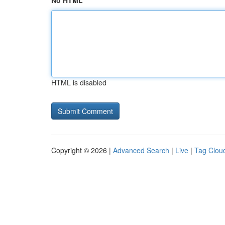
No HTML
HTML is disabled
Copyright © 2026 |
Advanced Search
|
Live
|
Tag Clou