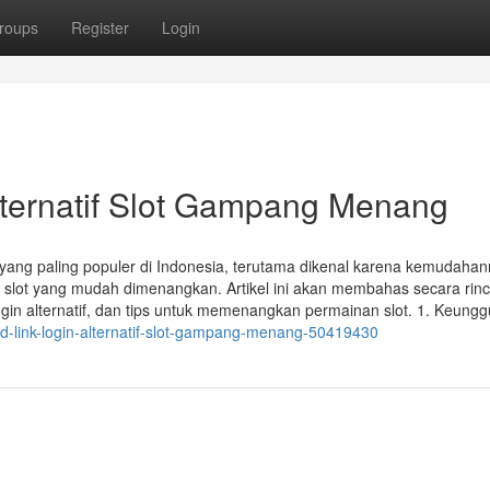
roups
Register
Login
lternatif Slot Gampang Menang
 yang paling populer di Indonesia, terutama dikenal karena kemudaha
n slot yang mudah dimenangkan. Artikel ini akan membahas secara rinc
gin alternatif, dan tips untuk memenangkan permainan slot. 1. Keungg
d-link-login-alternatif-slot-gampang-menang-50419430