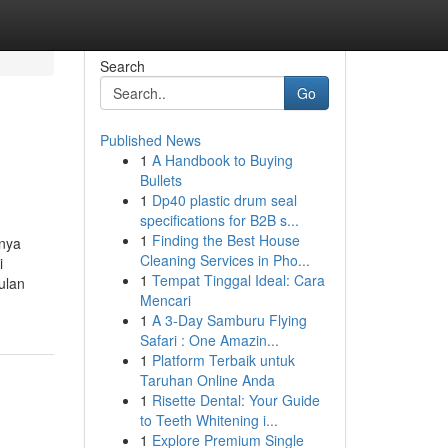
Search
Go
Published News
1
A Handbook to Buying
Bullets
1
Dp40 plastic drum seal
specifications for B2B s...
1
Finding the Best House
nnya
Cleaning Services in Pho...
i
1
Tempat Tinggal Ideal: Cara
ulan
Mencari
1
A 3-Day Samburu Flying
Safari : One Amazin...
1
Platform Terbaik untuk
Taruhan Online Anda
1
Risette Dental: Your Guide
to Teeth Whitening i...
1
Explore Premium Single