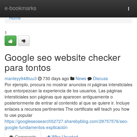
Home
e-bookmarks
Togg
navi
Home
1
Google seo website checker
para tontos
manleyy948tuu3
730 days ago
News
Discuss
Por ejemplo, procura no mostrar anuncios ni páginas intersticiales
que entorpezcan la experiencia de los usuarios. Las páginas
intersticiales son páginas que aparecen antiguamente o
posteriormente de entrar al contenido al que se quiere ir. Incluye
enlaces a recursos pertinentes The certificate will teach you how
to use popular
https://googleseosearch52727.sharebyblog.com/28757576/seo-
google-fundamentos-explicación
Comments
Who Upvoted