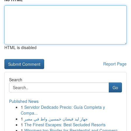
HTML is disabled
Report Page
Search
Go
Published News
1
Servidor Dedicado Precio: Guía Completa y
Compa...
1
جهاز ليد فيضان خمسين واط في مصر
1
The Finest Escapes: Best Secluded Resorts
1
Winnipeg top Roofer for Residential and Commerc...