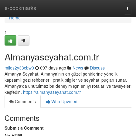
Home
e-bookmarks
Togg
navi
Home
1
Almanyaseyahat.com.tr
miles2y33cbw0
697 days ago
News
Discuss
Almanya Seyahat, Almanya'nın en güzel şehirlerine yönelik
kapsamlı gezi rehberleri, pratik bilgiler ve seyahat ipuçları sunar.
Almanya'da unutulmaz bir deneyim için en iyi rotaları ve tavsiyeleri
keşfedin.
https://almanyaseyahat.com.tr
Comments
Who Upvoted
Comments
Submit a Comment
No HTML