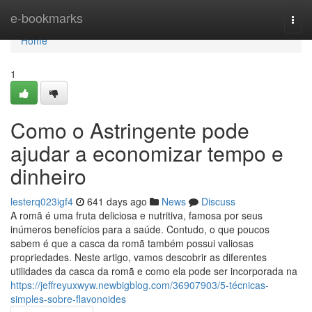
Home
e-bookmarks
Togg
navi
Home
1
Como o Astringente pode
ajudar a economizar tempo e
dinheiro
lesterq023igf4
641 days ago
News
Discuss
A romã é uma fruta deliciosa e nutritiva, famosa por seus
inúmeros benefícios para a saúde. Contudo, o que poucos
sabem é que a casca da romã também possui valiosas
propriedades. Neste artigo, vamos descobrir as diferentes
utilidades da casca da romã e como ela pode ser incorporada na
https://jeffreyuxwyw.newbigblog.com/36907903/5-técnicas-
simples-sobre-flavonoides