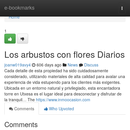
Home
e-bookmarks
Togg
navi
Home
1
Los arbustos con flores Diarios
joanw019avy4
606 days ago
News
Discuss
Cada detalle de esta propiedad ha sido cuidadosamente
considerado, utilizando materiales de alta calidad para avalar una
experiencia de vida estupendo para los clientes más exigentes.
Ubicada en un entorno natural y privilegiado, esta encantadora
torre en Utxesa es el lugar ideal para desconectar y disfrutar de
la tranquil… The
https://www.inmoocasion.com
Comments
Who Upvoted
Comments