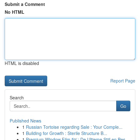
Submit a Comment
No HTML
HTML is disabled
Report Page
Search
Go
Published News
1
Russian Tortoise regarding Sale : Your Comple...
1
Building for Growth : Sterile Structure B...
1
Premium Window Film 5%: De Ultieme Stijl en Bes...