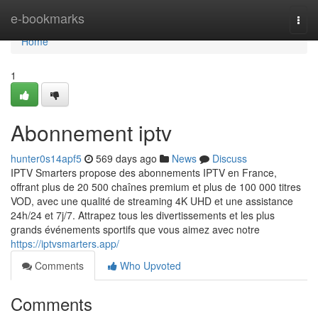
Home
e-bookmarks
Togg
navi
Home
1
Abonnement iptv
hunter0s14apf5
569 days ago
News
Discuss
IPTV Smarters propose des abonnements IPTV en France,
offrant plus de 20 500 chaînes premium et plus de 100 000 titres
VOD, avec une qualité de streaming 4K UHD et une assistance
24h/24 et 7j/7. Attrapez tous les divertissements et les plus
grands événements sportifs que vous aimez avec notre
https://iptvsmarters.app/
Comments
Who Upvoted
Comments