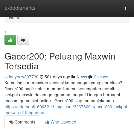
Home
e-bookmarks
Togg
navi
Home
1
Gacor200: Peluang Maxwin
Tersedia
sidneyprrv307730
561 days ago
News
Discuss
Kamu ingin merasakan sensasi kemenangan yang luar biasa?
Gacor200 hadir untuk memberikanmu kesempatan meraih
jackpot maxwin dalam genggaman tangan! Dengan berbagai
macam game slot online , Gacor200 siap memanjakanmu
https://adameuij160032.ziblogs.com/32673091/gacor200-jackpot-
maxwin-di-tanganmu
Comments
Who Upvoted