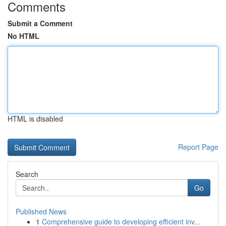
Comments
Submit a Comment
No HTML
HTML is disabled
Report Page
Search
Go
Published News
1
Comprehensive guide to developing efficient inv...