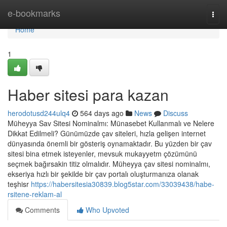
Home
e-bookmarks
Togg
navi
Home
1
Haber sitesi para kazan
herodotusd244ulq4
564 days ago
News
Discuss
Müheyya Sav Sitesi Nominalmı: Münasebet Kullanmalı ve Nelere
Dikkat Edilmeli? Günümüzde çav siteleri, hızla gelişen internet
dünyasında önemli bir gösteriş oynamaktadır. Bu yüzden bir çav
sitesi bina etmek isteyenler, mevsuk mukayyetm çözümünü
seçmek bağırsakin titiz olmalıdır. Müheyya çav sitesi nominalmı,
ekseriya hızlı bir şekilde bir çav portalı oluşturmanıza olanak
teşhisr
https://habersitesia30839.blog5star.com/33039438/habe-
rsitene-reklam-al
Comments
Who Upvoted