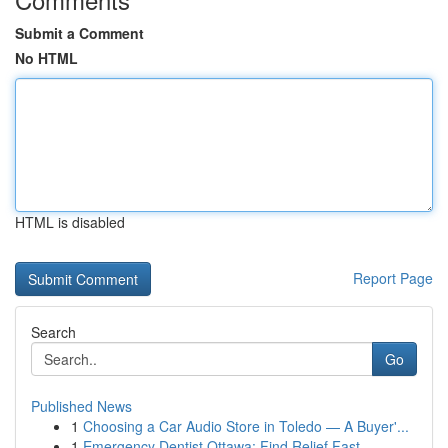
Submit a Comment
No HTML
HTML is disabled
Report Page
Search
Go
Published News
1
Choosing a Car Audio Store in Toledo — A Buyer'...
1
Emergency Dentist Ottawa: Find Relief Fast