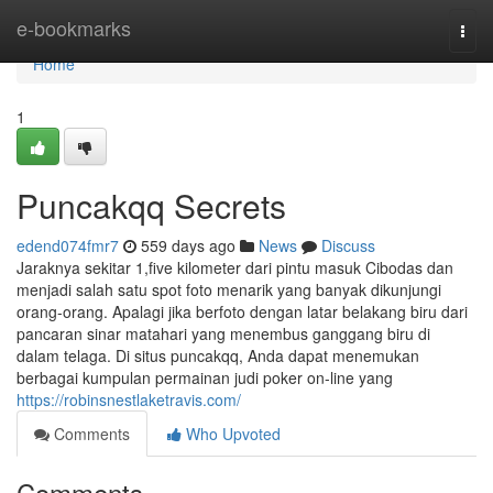
Home
e-bookmarks
Togg
navi
Home
1
Puncakqq Secrets
edend074fmr7
559 days ago
News
Discuss
Jaraknya sekitar 1,five kilometer dari pintu masuk Cibodas dan
menjadi salah satu spot foto menarik yang banyak dikunjungi
orang-orang. Apalagi jika berfoto dengan latar belakang biru dari
pancaran sinar matahari yang menembus ganggang biru di
dalam telaga. Di situs puncakqq, Anda dapat menemukan
berbagai kumpulan permainan judi poker on-line yang
https://robinsnestlaketravis.com/
Comments
Who Upvoted
Comments