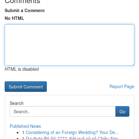
Submit a Comment
No HTML
HTML is disabled
Report Page
Search
Go
Published News
1
Considering of an Foreign Wedding? Your De...
1
Dự đoán Bộ Số 7777: Kết quả xổ số Chiều Nay –