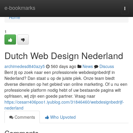
Home
e-bookmarks
Togg
navi
Home
1
Dutch Web Design Nederland
archimedesd840azy5
560 days ago
News
Discuss
Bent jij op zoek naar een professionele webdesignbedrijf in
Nederland? Dan staat u op de juiste plek. Onze team biedt
diverse diensten op het gebied van online marketing. Of u nu een
professionele platform nodig hebt of uw bestaande pagina wilt
opfrissen, wij zijn een goede partner. Vraag naar
https://cesarr406poo1.iyublog.com/31846460/webdesignbedrijf-
nederland
Comments
Who Upvoted
Comments