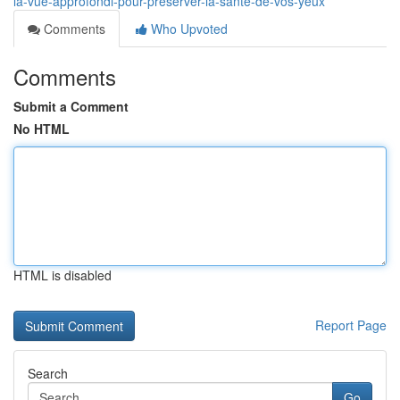
la-vue-approfondi-pour-préserver-la-santé-de-vos-yeux
Comments
Who Upvoted
Comments
Submit a Comment
No HTML
HTML is disabled
Report Page
Search
Go