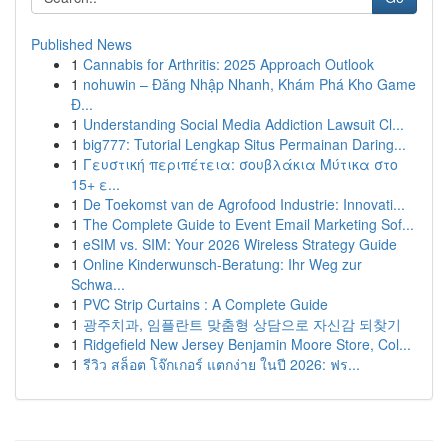
Published News
1
Cannabis for Arthritis: 2025 Approach Outlook
1
nohuwin – Đăng Nhập Nhanh, Khám Phá Kho Game
Đ...
1
Understanding Social Media Addiction Lawsuit Cl...
1
big777: Tutorial Lengkap Situs Permainan Daring...
1
Γευστική περιπέτεια: σουβλάκια Μύτικα στο
15+ ε...
1
De Toekomst van de Agrofood Industrie: Innovati...
1
The Complete Guide to Event Email Marketing Sof...
1
eSIM vs. SIM: Your 2026 Wireless Strategy Guide
1
Online Kinderwunsch-Beratung: Ihr Weg zur
Schwa...
1
PVC Strip Curtains : A Complete Guide
1
광주치과, 임플란트 맞춤형 상담으로 자신감 되찾기
1
Ridgefield New Jersey Benjamin Moore Store, Col...
1
รีวิว สล็อต โจ๊กเกอร์ แตกง่าย ในปี 2026: ฟร...