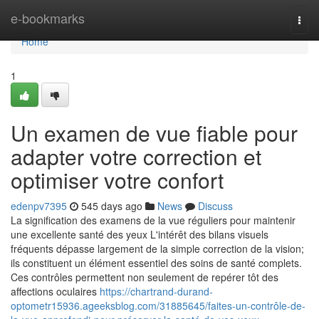
Home
e-bookmarks
Togg
navi
Home
1
Un examen de vue fiable pour
adapter votre correction et
optimiser votre confort
edenpv7395
545 days ago
News
Discuss
La signification des examens de la vue réguliers pour maintenir
une excellente santé des yeux L'intérêt des bilans visuels
fréquents dépasse largement de la simple correction de la vision;
ils constituent un élément essentiel des soins de santé complets.
Ces contrôles permettent non seulement de repérer tôt des
affections oculaires
https://chartrand-durand-
optometr15936.ageeksblog.com/31885645/faites-un-contrôle-de-