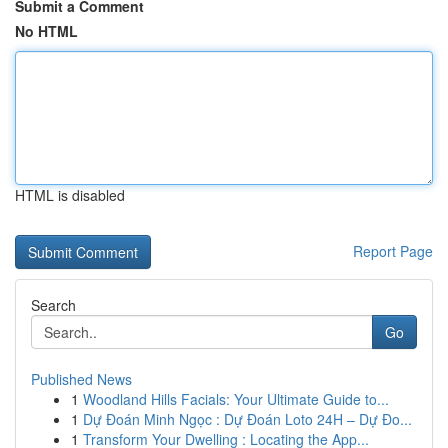
Submit a Comment
No HTML
HTML is disabled
Report Page
Search
Go
Published News
1
Woodland Hills Facials: Your Ultimate Guide to...
1
Dự Đoán Minh Ngọc : Dự Đoán Loto 24H – Dự Đo...
1
Transform Your Dwelling : Locating the App...