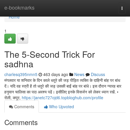
Home
e-bookmarks
Togg
navi
Home
1
The 5-Second Trick For
sadhna
charlesq395nmn5
463 days ago
News
Discuss
मंगलवार या शनिवार के दिन काले धतूरे की जड़ पीड़ित व्यक्ति के दाहिनी बांह पर बांध
दें। यदि वह स्त्री है तो धतूरे की जड़ उसकी बाईं बांह पर बांधे। इस दौरान ग्यारह बार
हनुमान चालिसा का पाठ अवश्य पढें। इसीलिए इनके विसर्जन को लेकर ध्यान रखें. •
रोली, कपूर,
https://janetc727ojd6.topbloghub.com/profile
Comments
Who Upvoted
Comments