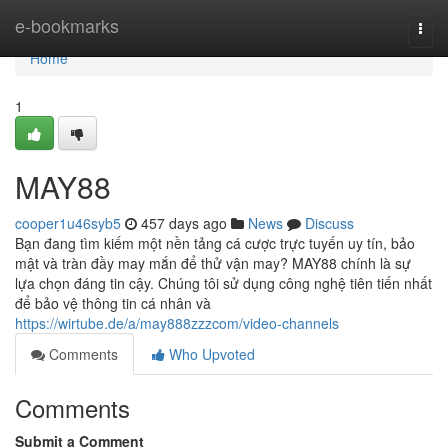
Home
e-bookmarks
Togg
navi
Home
1
MAY88
cooper1u46syb5
457 days ago
News
Discuss
Bạn đang tìm kiếm một nền tảng cá cược trực tuyến uy tín, bảo
mật và tràn đầy may mắn để thử vận may? MAY88 chính là sự
lựa chọn đáng tin cậy. Chúng tôi sử dụng công nghệ tiên tiến nhất
để bảo vệ thông tin cá nhân và
https://wirtube.de/a/may888zzzcom/video-channels
Comments
Who Upvoted
Comments
Submit a Comment