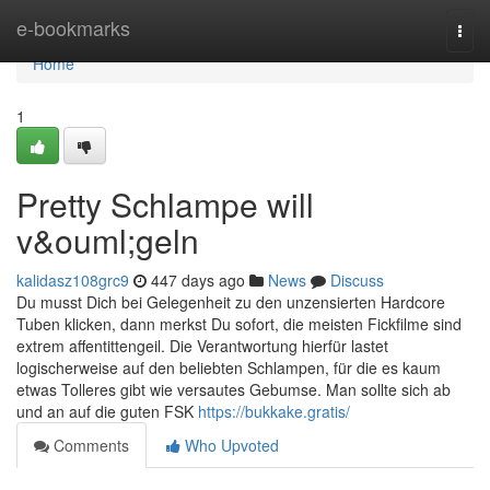
Home
e-bookmarks
Togg
navi
Home
1
Pretty Schlampe will
v&ouml;geln
kalidasz108grc9
447 days ago
News
Discuss
Du musst Dich bei Gelegenheit zu den unzensierten Hardcore
Tuben klicken, dann merkst Du sofort, die meisten Fickfilme sind
extrem affentittengeil. Die Verantwortung hierfür lastet
logischerweise auf den beliebten Schlampen, für die es kaum
etwas Tolleres gibt wie versautes Gebumse. Man sollte sich ab
und an auf die guten FSK
https://bukkake.gratis/
Comments
Who Upvoted