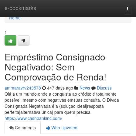
Home
e-bookmarks
Togg
navi
Home
1
Empréstimo Consignado
Negativado: Sem
Comprovação de Renda!
ammaravrv243578
447 days ago
News
Discuss
Olá a um mundo onde a conquista ao crédito é totalmente
possível, mesmo com negativas emsuas consulta. O Dívida
Consignada Negativada é a {solução ideal|resposta
perfeita|alternativa única| para quem precisa
https://www.cashbankinc.com/
Comments
Who Upvoted