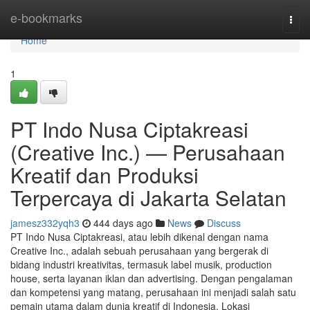
Home
e-bookmarks
Togg
navi
Home
1
PT Indo Nusa Ciptakreasi
(Creative Inc.) — Perusahaan
Kreatif dan Produksi
Terpercaya di Jakarta Selatan
jamesz332yqh3
444 days ago
News
Discuss
PT Indo Nusa Ciptakreasi, atau lebih dikenal dengan nama
Creative Inc., adalah sebuah perusahaan yang bergerak di
bidang industri kreativitas, termasuk label musik, production
house, serta layanan iklan dan advertising. Dengan pengalaman
dan kompetensi yang matang, perusahaan ini menjadi salah satu
pemain utama dalam dunia kreatif di Indonesia. Lokasi