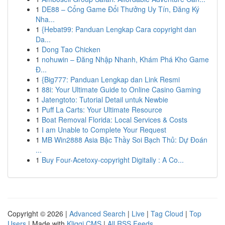
1
DE88 – Cổng Game Đổi Thưởng Uy Tín, Đăng Ký
Nha...
1
{Hebat99: Panduan Lengkap Cara copyright dan
Da...
1
Dong Tao Chicken
1
nohuwin – Đăng Nhập Nhanh, Khám Phá Kho Game
Đ...
1
{Big777: Panduan Lengkap dan Link Resmi
1
88i: Your Ultimate Guide to Online Casino Gaming
1
Jatengtoto: Tutorial Detail untuk Newbie
1
Puff La Carts: Your Ultimate Resource
1
Boat Removal Florida: Local Services & Costs
1
I am Unable to Complete Your Request
1
MB Win2888 Asia Bậc Thầy Soi Bạch Thủ: Dự Đoán
...
1
Buy Four-Acetoxy-copyright Digitally : A Co...
Copyright © 2026 |
Advanced Search
|
Live
|
Tag Cloud
|
Top
Users
| Made with
Kliqqi CMS
|
All RSS Feeds