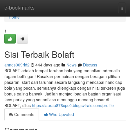
Home
e-bookmarks
Togg
navi
Home
1
Sisi Terbaik Bolaft
annes009rld2
444 days ago
News
Discuss
BOLAFT adalah tempat taruhan bola yang menaikan adrenalin
ragam bettingan! Rasakan permainan dengan beragam pilihan
pasaran, start dari taruhan secara langsung mencapai handicap
bola yang pecah, semuanya dilengkapi dengan nilai terkeren juga
bonus paling banyak. Jadilah menjadi bagian bagian organisasi
fans parlay yang senantiasa menunggu menang besar di
BOLAFT, situs
https://laurau876cpc0.blogsvirals.com/profile
Comments
Who Upvoted
Comments