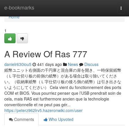
Home
e-bookmarks
Togg
navi
Home
1
A Review Of Ras 777
danielr630iou5
441 days ago
News
Discuss
紙幣ユニット右側面の千円庫と混合庫の扉を開き、一時保留紙幣
（Ｌ字仕切り板の前側の紙幣）がある場合は取り除いてくださ
い。（収納庫紙幣（Ｌ字仕切り板の後ろ側の紙幣）は引き出さな
いようにしてください） Cela vient du fonctionnement des ports
COM et BIOS. Vous pourriez penser que l’USB prendrait soin de
cela, mais RAS est furthermore ancien que la technologie
conventionnelle et ne peut pas gér...
https://peterz962lrv5.hazeronwiki.com/user
Comments
Who Upvoted