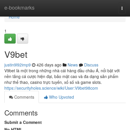
Home
e-bookmarks
Togg
navi
Home
1
V9bet
justin9l92imp9
426 days ago
News
Discuss
V9bet là một trong những nhà cái hàng đầu châu Á, nổi bật với
nền tảng cá cược hiện đại, bảo mật cao và đa dạng sản phẩm
như thể thao, casino trực tuyến, xổ số và game slots.
https://securityholes.science/wiki/User:V9bet98com
Comments
Who Upvoted
Comments
Submit a Comment
No HTML