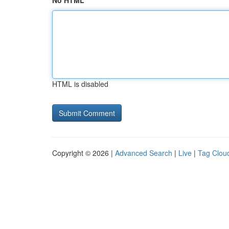
No HTML
HTML is disabled
Copyright © 2026 |
Advanced Search
|
Live
|
Tag Clou