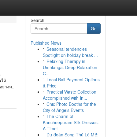
Search
Go
Published News
1
Seasonal tendencies
Spotlight on holiday break ...
1
Relaxing Therapy in
Umhlanga: Deep Relaxation
C...
ะ
1
Local Bail Payment Options
นได้
& Price
อย่างม...
1
Practical Waste Collection
Accomplished with In...
1
Chic Photo Booths for the
City of Angels Events
1
The Charm of
Kancheepuram Silk Dresses:
A Timel...
1
Dự đoán Song Thủ Lô MB: