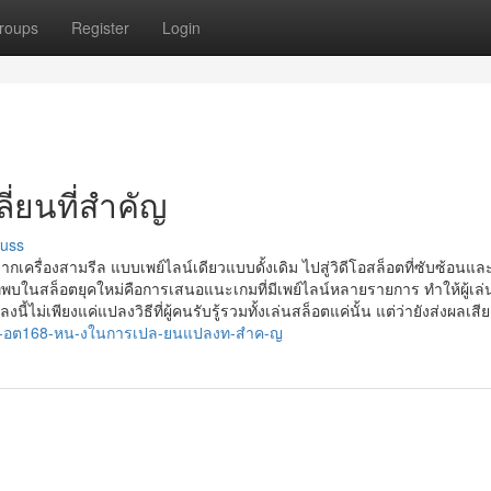
roups
Register
Login
ี่ยนที่สำคัญ
cuss
เครื่องสามรีล แบบเพย์ไลน์เดียวแบบดั้งเดิม ไปสู่วิดีโอสล็อตที่ซับซ้อนแล
ที่พบในสล็อตยุคใหม่คือการเสนอแนะเกมที่มีเพย์ไลน์หลายรายการ ทำให้ผู้เล่
ม่เพียงแค่แปลงวิธีที่ผู้คนรับรู้รวมทั้งเล่นสล็อตแค่นั้น แต่ว่ายังส่งผลเสีย
gสล-อต168-หน-งในการเปล-ยนแปลงท-สำค-ญ