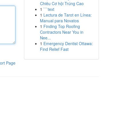
Chiêu Cơ hội Trúng Cao
1
```text
1
Lectura de Tarot en Línea:
Manual para Novatos
1
Finding Top Roofing
Contractors Near You in
Nee...
1
Emergency Dentist Ottawa:
Find Relief Fast
ort Page