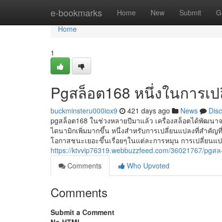
Home
e-bookmarks
Home
New
Submit
G
Home
1
Pgสล็อต168 หนึ่งในการเปล
buckminsteru000iox9
421 days ago
News
Dis
pgสล็อต168 ในช่วงหลายปีมาแล้ว เครื่องสล็อตได้พัฒนาจาก
ไดนามิกเพิ่มมากขึ้น หนึ่งสำหรับการเปลี่ยนแปลงที่สำคัญ
โอกาสชนะเยอะขึ้นเรื่อยๆในแต่ละการหมุน การเปลี่ยนแปลงนี้ไ
https://ktvvip76319.webbuzzfeed.com/36021767/p
Comments
Who Upvoted
Comments
Submit a Comment