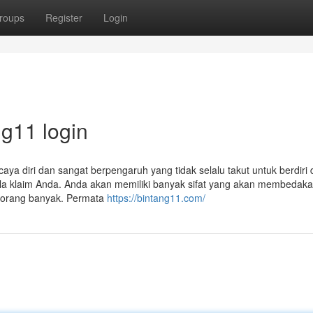
roups
Register
Login
ng11 login
aya diri dan sangat berpengaruh yang tidak selalu takut untuk berdiri 
la klaim Anda. Anda akan memiliki banyak sifat yang akan membedak
a orang banyak. Permata
https://bintang11.com/