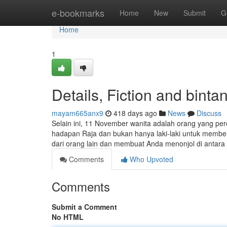
Home
e-bookmarks
Home
New
Submit
G
Home
1
Details, Fiction and binta
mayam665anx9
418 days ago
News
Discuss
Selain ini, 11 November wanita adalah orang yang perc
hadapan Raja dan bukan hanya laki-laki untuk membe
dari orang lain dan membuat Anda menonjol di antar
Comments
Who Upvoted
Comments
Submit a Comment
No HTML