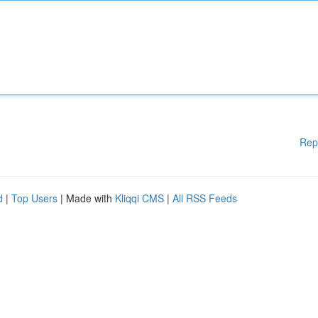
Rep
d
|
Top Users
| Made with
Kliqqi CMS
|
All RSS Feeds