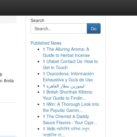
Search
Go
Published News
1
The Alluring Aroma: A
Guide to Herbal Incense
1
Ufabet Contact Us: How to
Get in Touch
1
Oxycodona: Información
di
Exhaustiva y Guía de Uso
an Anda
1
ليموزين مطار القاهرة
1
British Shorthair Kittens:
Your Guide to Findin...
1
iWin: A Thorough Look into
the Popular Gamin...
1
The Chemist & Daddy
Sauce Flavors : Your Cypr...
1
Velki প্রতিনিধি তালিকা দেখুন:
আনুষ্ঠানিক তা...