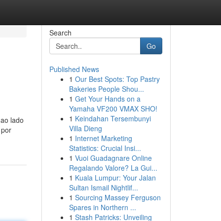
Search
Go
Published News
1
Our Best Spots: Top Pastry
Bakeries People Shou...
1
Get Your Hands on a
Yamaha VF200 VMAX SHO!
1
Keindahan Tersembunyi
 ao lado
Villa Dieng
 por
1
Internet Marketing
Statistics: Crucial Insi...
1
Vuoi Guadagnare Online
Regalando Valore? La Gui...
1
Kuala Lumpur: Your Jalan
Sultan Ismail Nightlif...
1
Sourcing Massey Ferguson
Spares in Northern ...
1
Stash Patricks: Unveiling