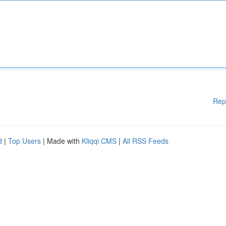
Rep
d
|
Top Users
| Made with
Kliqqi CMS
|
All RSS Feeds