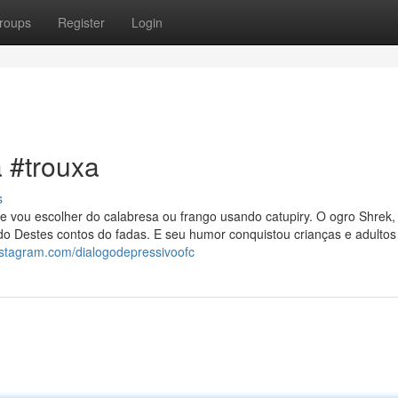
roups
Register
Login
a #trouxa
s
 vou escolher do calabresa ou frango usando catupiry. O ogro Shrek,
do Destes contos do fadas. E seu humor conquistou crianças e adultos
nstagram.com/dialogodepressivoofc