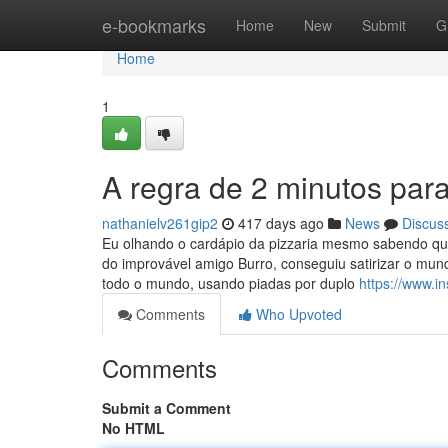
Home
e-bookmarks
Home
New
Submit
G
Home
1
A regra de 2 minutos par
nathanielv261gip2
417 days ago
News
Discus
Eu olhando o cardápio da pizzaria mesmo sabendo que
do improvável amigo Burro, conseguiu satirizar o mun
todo o mundo, usando piadas por duplo
https://www.i
Comments
Who Upvoted
Comments
Submit a Comment
No HTML