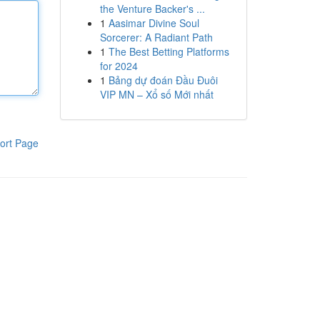
the Venture Backer's ...
1
Aasimar Divine Soul
Sorcerer: A Radiant Path
1
The Best Betting Platforms
for 2024
1
Bảng dự đoán Đầu Đuôi
VIP MN – Xổ số Mới nhất
ort Page