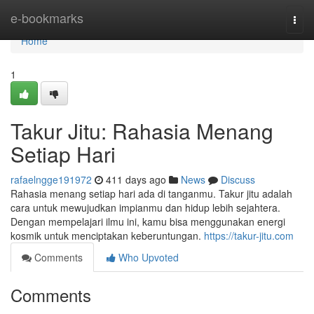
Home
e-bookmarks
Togg
navi
Home
1
Takur Jitu: Rahasia Menang
Setiap Hari
rafaelngge191972
411 days ago
News
Discuss
Rahasia menang setiap hari ada di tanganmu. Takur jitu adalah
cara untuk mewujudkan impianmu dan hidup lebih sejahtera.
Dengan mempelajari ilmu ini, kamu bisa menggunakan energi
kosmik untuk menciptakan keberuntungan.
https://takur-jitu.com
Comments
Who Upvoted
Comments