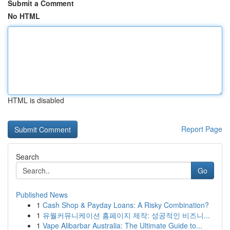
Submit a Comment
No HTML
HTML is disabled
Report Page
Search
Go
Published News
1
Cash Shop & Payday Loans: A Risky Combination?
1
유월커뮤니케이션 홈페이지 제작: 성공적인 비즈니...
1
Vape Alibarbar Australia: The Ultimate Guide to...