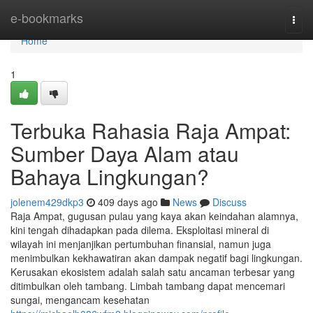
Home
e-bookmarks
Togg
navi
Home
1
Terbuka Rahasia Raja Ampat:
Sumber Daya Alam atau
Bahaya Lingkungan?
jolenem429dkp3
409 days ago
News
Discuss
Raja Ampat, gugusan pulau yang kaya akan keindahan alamnya,
kini tengah dihadapkan pada dilema. Eksploitasi mineral di
wilayah ini menjanjikan pertumbuhan finansial, namun juga
menimbulkan kekhawatiran akan dampak negatif bagi lingkungan.
Kerusakan ekosistem adalah salah satu ancaman terbesar yang
ditimbulkan oleh tambang. Limbah tambang dapat mencemari
sungai, mengancam kesehatan