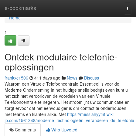
Home
e-bookmarks
Togg
navi
Home
1
Ontdek modulaire telefonie-
oplossingen
frankxc1506
411 days ago
News
Discuss
Waarom een Virtuele Telefooncentrale Essentieel is voor de
Moderne Onderneming In het huidige snelle bedrijfsleven kunt u
het zich niet veroorloven de voordelen van een Virtuele
Telefooncentrale te negeren. Het stroomlijnt uw communicatie en
zorgt ervoor dat het eenvoudiger is om contact te onderhouden
met teams en klanten alike. Met
https://messiahyytnf.wiki-
jp.com/1561348/moderne_technologieën_veranderen_de_telefonie
Comments
Who Upvoted