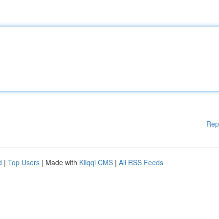
Rep
d
|
Top Users
| Made with
Kliqqi CMS
|
All RSS Feeds