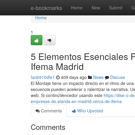
Home
e-bookmarks
Home
New
Submit
G
Home
1
5 Elementos Esenciales 
Ifema Madrid
fanb910dfe1
409 days ago
News
Discuss
El Montaje tiene un impacto directo en el ritmo de una
secuencia pueden acelerar o ralentizar la narrativa. 
web. Si continúVencedor usando este
https://dise-o-
empresas-de-stands-en-madrid-cerca-de-ifema
Comments
Who Upvoted
Comments