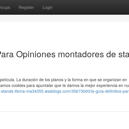
roups
Register
Login
Para Opiniones montadores de st
 película. La duración de los planos y la forma en que se organizan en
Usamos cookies para apuntalar que te damos la mejor experiencia en nu
de-stands-ifema-ma34355.wssblogs.com/35673000/la-guía-definitiva-par