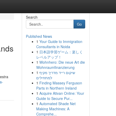
Search
Go
Published News
1
Your Guide to Immigration
ands
Consultants in Noida
1
日本語学習ゲーム：楽しく
レベルアップ！
1
Wohnhero: Die neue Art die
Wohnraumfinanzierung
1
שיקום רייד מדריך מקיף
estra
למתחילים
a-
1
Finding Massey Ferguson
Parts in Northern Ireland
1
Acquire Ativan Online: Your
Guide to Secure Pur...
1
Automated Shade Net
Making Machines: A
Comprehe...