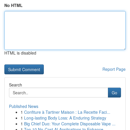
No HTML
HTML is disabled
Report Page
Search
Go
Published News
1
Confiture à Tartiner Maison : La Recette Faci...
1
Long-lasting Body Loss: A Enduring Strategy
1
Big Chief Duo: Your Complete Disposable Vape ...
1
Top 10 No-Cost AI Applications to Enhance...