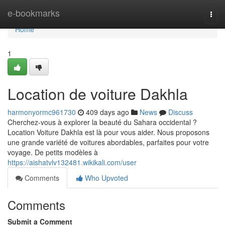
Home
e-bookmarks
Togg
navi
Home
1
Location de voiture Dakhla
harmonyormc961730
409 days ago
News
Discuss
Cherchez-vous à explorer la beauté du Sahara occidental ?
Location Voiture Dakhla est là pour vous aider. Nous proposons
une grande variété de voitures abordables, parfaites pour votre
voyage. De petits modèles à
https://aishatvlv132481.wikikali.com/user
Comments
Who Upvoted
Comments
Submit a Comment