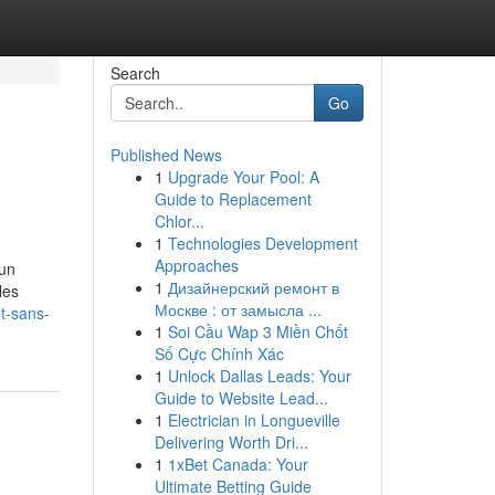
Search
Go
Published News
1
Upgrade Your Pool: A
Guide to Replacement
Chlor...
1
Technologies Development
Approaches
 un
1
Дизайнерский ремонт в
les
Москве : от замысла ...
t-sans-
1
Soi Cầu Wap 3 Miền Chốt
Số Cực Chính Xác
1
Unlock Dallas Leads: Your
Guide to Website Lead...
1
Electrician in Longueville
Delivering Worth Dri...
1
1xBet Canada: Your
Ultimate Betting Guide