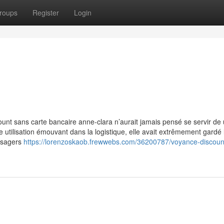
roups
Register
Login
b
unt sans carte bancaire anne-clara n’aurait jamais pensé se servir de
 utilisation émouvant dans la logistique, elle avait extrêmement gardé 
essagers
https://lorenzoskaob.frewwebs.com/36200787/voyance-discoun