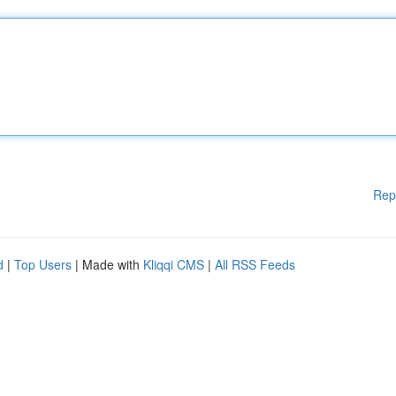
Rep
d
|
Top Users
| Made with
Kliqqi CMS
|
All RSS Feeds