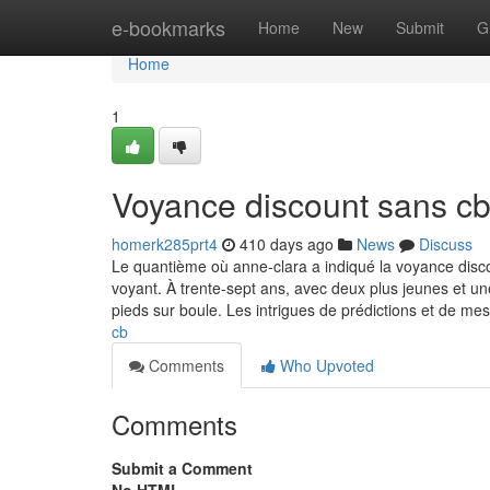
Home
e-bookmarks
Home
New
Submit
G
Home
1
Voyance discount sans c
homerk285prt4
410 days ago
News
Discuss
Le quantième où anne-clara a indiqué la voyance disco
voyant. À trente-sept ans, avec deux plus jeunes et une
pieds sur boule. Les intrigues de prédictions et de m
cb
Comments
Who Upvoted
Comments
Submit a Comment