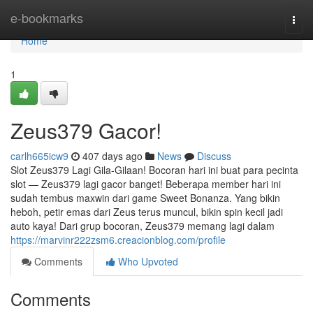
Home
e-bookmarks
Togg
navi
Home
1
Zeus379 Gacor!
carlh665icw9
407 days ago
News
Discuss
Slot Zeus379 Lagi Gila-Gilaan! Bocoran hari ini buat para pecinta
slot — Zeus379 lagi gacor banget! Beberapa member hari ini
sudah tembus maxwin dari game Sweet Bonanza. Yang bikin
heboh, petir emas dari Zeus terus muncul, bikin spin kecil jadi
auto kaya! Dari grup bocoran, Zeus379 memang lagi dalam
https://marvinr222zsm6.creacionblog.com/profile
Comments
Who Upvoted
Comments