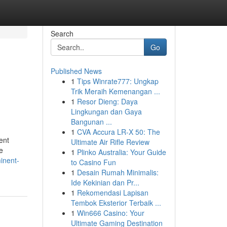
Search
Go
Published News
1
Tips Winrate777: Ungkap
s
Trik Meraih Kemenangan ...
1
Resor Dieng: Daya
Lingkungan dan Gaya
Bangunan ...
1
CVA Accura LR-X 50: The
ent
Ultimate Air Rifle Review
e
1
Plinko Australia: Your Guide
inent-
to Casino Fun
1
Desain Rumah Minimalis:
Ide Kekinian dan Pr...
1
Rekomendasi Lapisan
Tembok Eksterior Terbaik ...
1
Win666 Casino: Your
Ultimate Gaming Destination