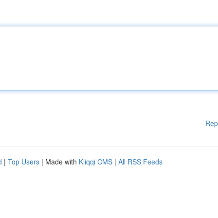
Rep
d
|
Top Users
| Made with
Kliqqi CMS
|
All RSS Feeds