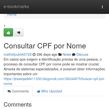
Home
e-bookmarks
Togg
navi
Home
1
Consultar CPF por Nome
mathefpuk465728
396 days ago
News
Discuss
Em casos que exigem a identificação precisa de uma pessoa, o
processo de consultar CPF por nome pode se mostrar crucial.
Através de sistemas especializados, é possível obter informações
importantes sobre um
https://jesseqadd411330.blogunok.com/36244875/buscar-cpf-por-
nome
Comments
Who Upvoted
Comments