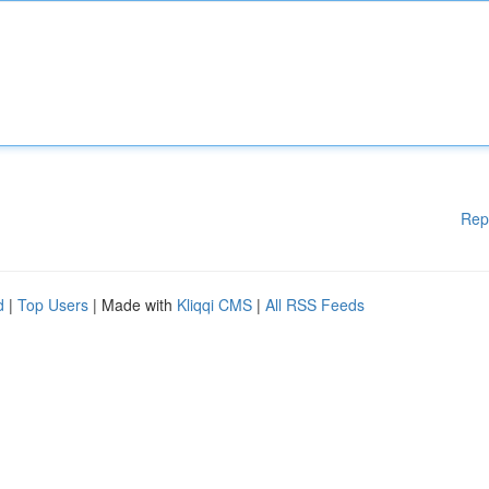
Rep
d
|
Top Users
| Made with
Kliqqi CMS
|
All RSS Feeds