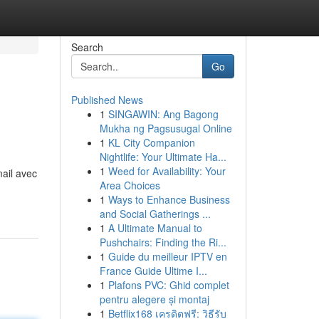
Search
Go
Published News
1
SINGAWIN: Ang Bagong
Mukha ng Pagsusugal Online
1
KL City Companion
Nightlife: Your Ultimate Ha...
1
Weed for Availability: Your
mail avec
Area Choices
1
Ways to Enhance Business
and Social Gatherings ...
1
A Ultimate Manual to
Pushchairs: Finding the Ri...
1
Guide du meilleur IPTV en
France Guide Ultime I...
1
Plafons PVC: Ghid complet
pentru alegere și montaj
1
Betflix168 เครดิตฟรี: วิธีรับ