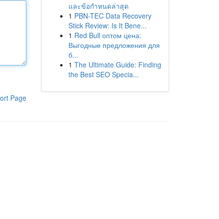
และข้อกำหนดล่าสุด
1
PBN-TEC Data Recovery
Stick Review: Is It Bene...
1
Red Bull оптом цена:
Выгодные предложения для
б...
1
The Ultimate Guide: Finding
the Best SEO Specia...
ort Page