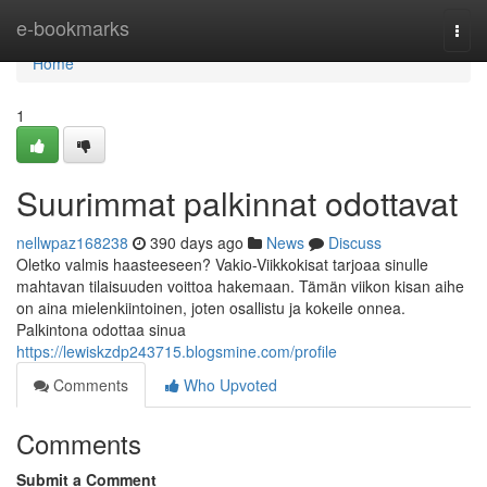
Home
e-bookmarks
Togg
navi
Home
1
Suurimmat palkinnat odottavat
nellwpaz168238
390 days ago
News
Discuss
Oletko valmis haasteeseen? Vakio-Viikkokisat tarjoaa sinulle
mahtavan tilaisuuden voittoa hakemaan. Tämän viikon kisan aihe
on aina mielenkiintoinen, joten osallistu ja kokeile onnea.
Palkintona odottaa sinua
https://lewiskzdp243715.blogsmine.com/profile
Comments
Who Upvoted
Comments
Submit a Comment