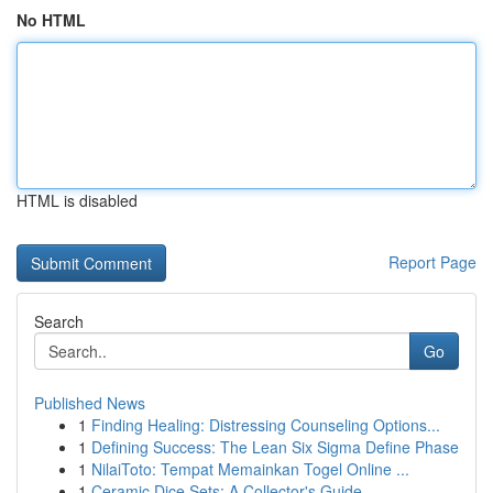
No HTML
HTML is disabled
Report Page
Search
Go
Published News
1
Finding Healing: Distressing Counseling Options...
1
Defining Success: The Lean Six Sigma Define Phase
1
NilaiToto: Tempat Memainkan Togel Online ...
1
Ceramic Dice Sets: A Collector's Guide