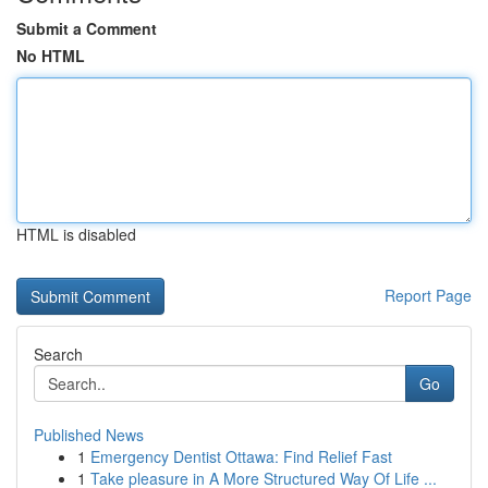
Submit a Comment
No HTML
HTML is disabled
Report Page
Search
Go
Published News
1
Emergency Dentist Ottawa: Find Relief Fast
1
Take pleasure in A More Structured Way Of Life ...