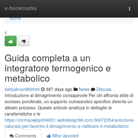
Home
e-bookmarks
Togg
navi
Home
1
Guida completa a un
integratore termogenico e
metabolico
safiyaknyv982049
387 days ago
News
Discuss
Introduzione al dimagrimento consapevole Per chi affronta sfide di
eccesso ponderale, un supporto nutraceutico specifico diventa un
alleato prezioso. Questo articolo analizza in dettaglio le
caratteristiche e le
https://cormacwjop004831.webdesign96.com/36672354/soluzione-
naturale-per-favorire-il-dimagrimento-e-riattivare-il-metabolismo
Comments
Who Upvoted