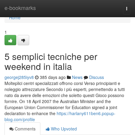
Home
e-bookmarks
Togg
navi
Home
1
5 semplici tecniche per
weekend in italia
georgej285iyv8
385 days ago
News
Discuss
Molteplici centri specializzati offrono corsi Verso principianti e
noleggio attrezzature Secondo i più esperti, permettendo a tutti
nato da avere delle emozioni che soletto questi Gioco possono
fornire. On 18 April 2007 the Australian Minister and the
European Union Commissioner for Education signed a joint
declaration to enhance the
https://harlany611ben6.popup-
blog.com/profile
Comments
Who Upvoted