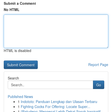
Submit a Comment
No HTML
HTML is disabled
Report Page
Search
Go
Published News
1
Indototo: Panduan Lengkap dan Ulasan Terbaru
1
Fighting Cocks For Offering: Locate Super...
1
{Ratudepo: Mengenal Lebih Dekat Sosok Inspiratif