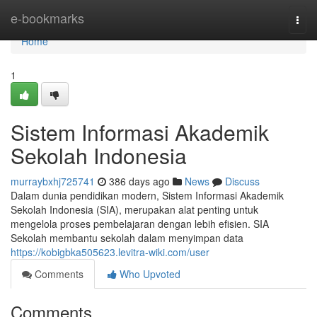
Home
e-bookmarks
Togg
navi
Home
1
Sistem Informasi Akademik
Sekolah Indonesia
murraybxhj725741
386 days ago
News
Discuss
Dalam dunia pendidikan modern, Sistem Informasi Akademik
Sekolah Indonesia (SIA), merupakan alat penting untuk
mengelola proses pembelajaran dengan lebih efisien. SIA
Sekolah membantu sekolah dalam menyimpan data
https://kobigbka505623.levitra-wiki.com/user
Comments
Who Upvoted
Comments