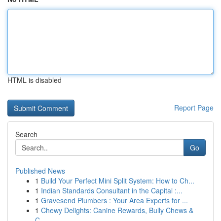
HTML is disabled
Report Page
Search
Go
Published News
1
Build Your Perfect Mini Split System: How to Ch...
1
Indian Standards Consultant in the Capital :...
1
Gravesend Plumbers : Your Area Experts for ...
1
Chewy Delights: Canine Rewards, Bully Chews &
C...