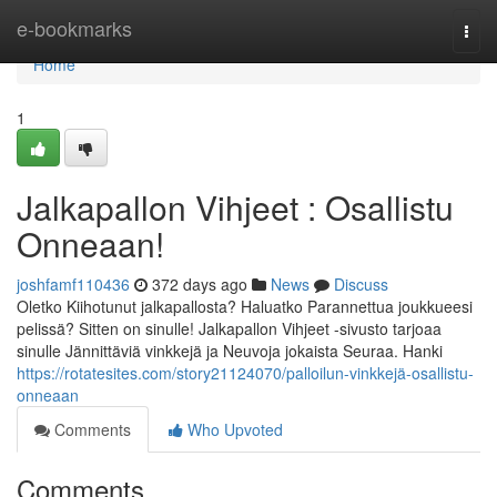
Home
e-bookmarks
Togg
navi
Home
1
Jalkapallon Vihjeet : Osallistu
Onneaan!
joshfamf110436
372 days ago
News
Discuss
Oletko Kiihotunut jalkapallosta? Haluatko Parannettua joukkueesi
pelissä? Sitten on sinulle! Jalkapallon Vihjeet -sivusto tarjoaa
sinulle Jännittäviä vinkkejä ja Neuvoja jokaista Seuraa. Hanki
https://rotatesites.com/story21124070/palloilun-vinkkejä-osallistu-
onneaan
Comments
Who Upvoted
Comments