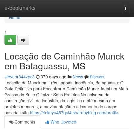
Home
e-bookmarks
Togg
navi
Home
1
Locação de Caminhão Munck
em Bataguassu, MS
stevenr344zpc3
370 days ago
News
Discuss
Locação de Munck em Três Lagoas, Inocência, Bataguassu: O
Guia Definitivo para Encontrar o Caminhão Munck Ideal em Mato
Grosso do Sul e Otimizar Seus Projetos No universo da
construção civil, da indústria, da logística e até mesmo em
projetos menores, a movimentação e o içamento de cargas
pesadas são
https://rickeyu457qoi4.sharebyblog.com/profile
Comments
Who Upvoted