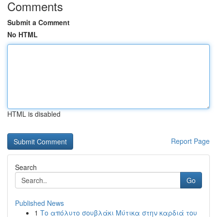
Comments
Submit a Comment
No HTML
HTML is disabled
Report Page
Search
Go
Published News
1
Το απόλυτο σουβλάκι Μύτικα στην καρδιά του