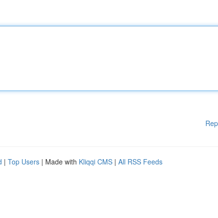
Rep
d
|
Top Users
| Made with
Kliqqi CMS
|
All RSS Feeds