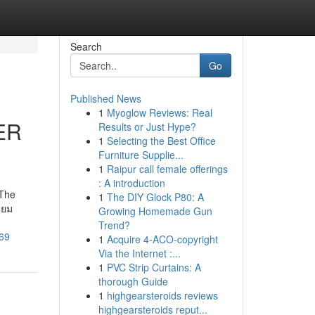
Search
Go
Published News
1
Myoglow Reviews: Real
ER
Results or Just Hype?
1
Selecting the Best Office
Furniture Supplie...
1
Raipur call female offerings
: A introduction
 The
1
The DIY Glock P80: A
ิยม
Growing Homemade Gun
Trend?
369
1
Acquire 4-ACO-copyright
Via the Internet :...
1
PVC Strip Curtains: A
thorough Guide
1
highgearsteroids reviews
highgearsteroids reput...