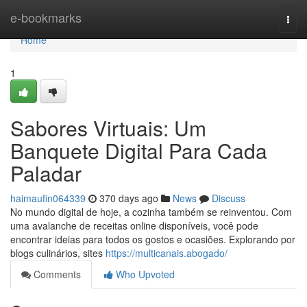
Home
e-bookmarks
Togg
navi
Home
1
Sabores Virtuais: Um
Banquete Digital Para Cada
Paladar
haimaufin064339
370 days ago
News
Discuss
No mundo digital de hoje, a cozinha também se reinventou. Com
uma avalanche de receitas online disponíveis, você pode
encontrar ideias para todos os gostos e ocasiões. Explorando por
blogs culinários, sites
https://multicanais.abogado/
Comments
Who Upvoted