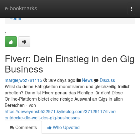
Home
e-bookmarks
Togg
navi
Home
1
Fiverr: Dein Einstieg in den Gig
Business
margiejwoz761115
369 days ago
News
Discuss
Willst du deine Fähigkeiten monetisieren und gleichzeitig freilich
arbeiten? Dann ist Fiverr genau das Richtige für dich! Diese
Online-Plattform bietet eine riesige Auswahl an Gigs in allen
Bereichen - von
https://deweyensb522971.kylieblog.com/37129117/fiverr-
entdecke-die-welt-des-gig-businesses
Comments
Who Upvoted