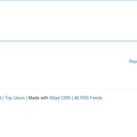
Rep
d
|
Top Users
| Made with
Kliqqi CMS
|
All RSS Feeds