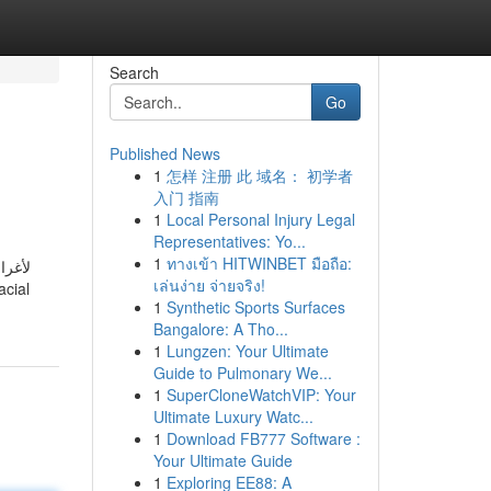
Search
Go
Published News
1
怎样 注册 此 域名： 初学者
入门 指南
1
Local Personal Injury Legal
Representatives: Yo...
1
ทางเข้า HITWINBET มือถือ:
لأغرا
เล่นง่าย จ่ายจริง!
facial
1
Synthetic Sports Surfaces
Bangalore: A Tho...
1
Lungzen: Your Ultimate
Guide to Pulmonary We...
1
SuperCloneWatchVIP: Your
Ultimate Luxury Watc...
1
Download FB777 Software :
Your Ultimate Guide
1
Exploring EE88: A