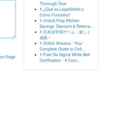
Thorough Dive
1
¿Qué es LegalShield y
Cómo Funciona?
1
Unlock Prep Kitchen
Savings: Discount & Referra...
1
日本語学習ゲーム：楽しく
成長！
1
Online Streams : Your
Complete Guide to Onli...
1
Free Six Sigma White Belt
ort Page
Certification - A Com...