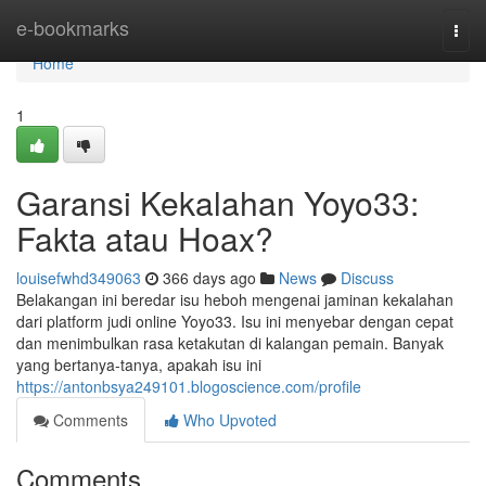
Home
e-bookmarks
Togg
navi
Home
1
Garansi Kekalahan Yoyo33:
Fakta atau Hoax?
louisefwhd349063
366 days ago
News
Discuss
Belakangan ini beredar isu heboh mengenai jaminan kekalahan
dari platform judi online Yoyo33. Isu ini menyebar dengan cepat
dan menimbulkan rasa ketakutan di kalangan pemain. Banyak
yang bertanya-tanya, apakah isu ini
https://antonbsya249101.blogoscience.com/profile
Comments
Who Upvoted
Comments