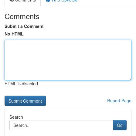
Comments
Submit a Comment
No HTML
HTML is disabled
Report Page
Search
Go