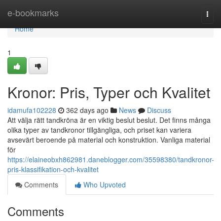
Home
e-bookmarks
Togg
navi
Home
1
Kronor: Pris, Typer och Kvalitet
idamufa102228
362 days ago
News
Discuss
Att välja rätt tandkröna är en viktig beslut beslut. Det finns många
olika typer av tandkronor tillgängliga, och priset kan variera
avsevärt beroende på material och konstruktion. Vanliga material
för
https://elaineobxh862981.daneblogger.com/35598380/tandkronor-
pris-klassifikation-och-kvalitet
Comments
Who Upvoted
Comments